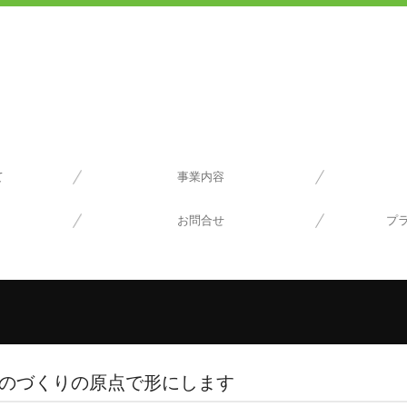
て
事業内容
ニーズ
作所
お問合せ
プ
のづくりの原点で形にします